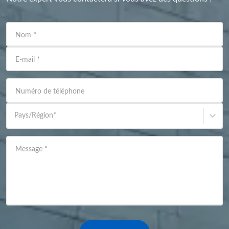
Nom
*
E-mail
*
Numéro de téléphone
Pays/Région
*
Message
*