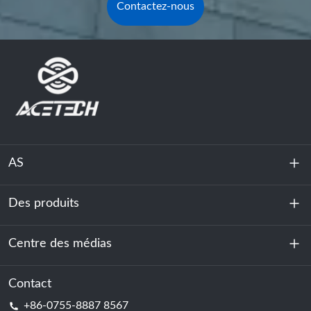
Contactez-nous
AS
Des produits
À propos de nous
Durabilité
Centre des médias
Stockage d'énergie
Centre de données et salle des serveurs
Contact
Nouvelles
+86-0755-8887 8567