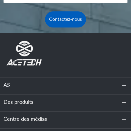
Contactez-nous
AS
Des produits
À propos de nous
Durabilité
Centre des médias
Stockage d'énergie