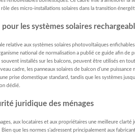
es renouvelables domestiques. Ce cadre vise à améliorer la séc
 rôle des micro-installations solaires dans la transition énergé
 pour les systèmes solaires rechargeab
 relative aux systèmes solaires photovoltaïques enfichables 
nisme national de normalisation a publié ce guide afin de p
souvent installés sur les balcons, peuvent être utilisés en tout
veau cadre, les panneaux solaires de balcon d'une puissance
une prise domestique standard, tandis que les systèmes jusqu
on dédié.
urité juridique des ménages
es, aux locataires et aux propriétaires une meilleure clarté 
s. Bien que les normes s'adressent principalement aux fabricants