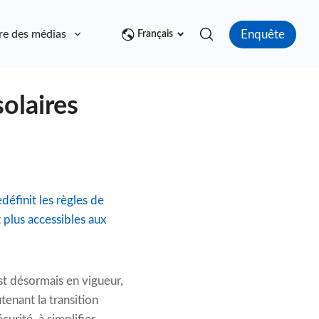
Enquête
re des médias
Contact
Français
olaires
éfinit les règles de
t plus accessibles aux
t désormais en vigueur,
utenant la transition