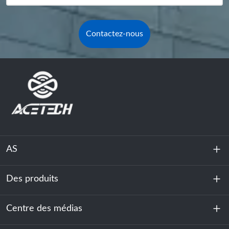
Contactez-nous
AS
Des produits
À propos de nous
Durabilité
Centre des médias
Stockage d'énergie