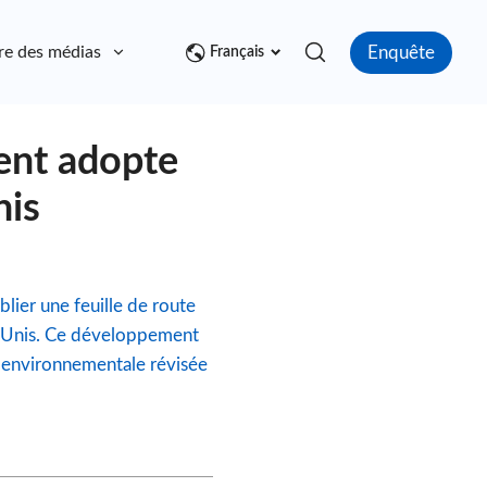
Enquête
re des médias
Contact
Français
ent adopte
nis
blier une feuille de route
ts-Unis. Ce développement
 environnementale révisée