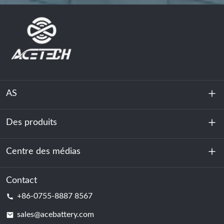
AS
Des produits
À propos de nous
Durabilité
Centre des médias
Stockage d'énergie
Centre de données et salle des serveurs
Contact
Nouvelles
+86-0755-8887 8567
Force motrice
Blog
sales@acebattery.com