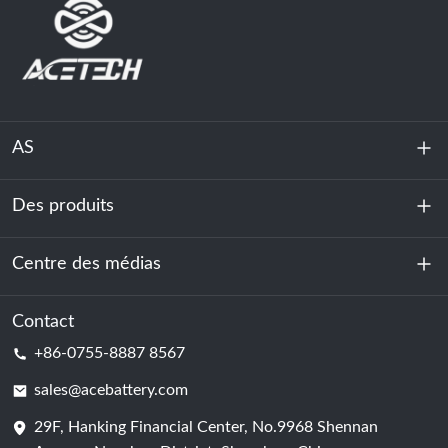
AS
Des produits
À propos de nous
Durabilité
Centre des médias
Stockage d'énergie
Centre de données et salle des serveurs
Contact
Nouvelles
+86-0755-8887 8567
Force motrice
Blog
sales@acebattery.com
29F, Hanking Financial Center, No.9968 Shennan
Cellule de batterie