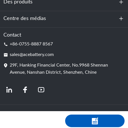
Des produits
À propos de nous
Durabilité
Centre des médias
Stockage d'énergie
Centre de données et salle des serveurs
Contact
Nouvelles
+86-0755-8887 8567
Force motrice
Blog
sales@acebattery.com
29F, Hanking Financial Center, No.9968 Shennan
Cellule de batterie
Avenue, Nanshan District, Shenzhen, Chine
© 2024 Fabricants chinois de batteries lithium-ion | Usine et entreprise de
batteries au lithium | Batterie ACE, fournie par Shopastro
politique de
confidentialité
粤ICP备2022150578号
-4