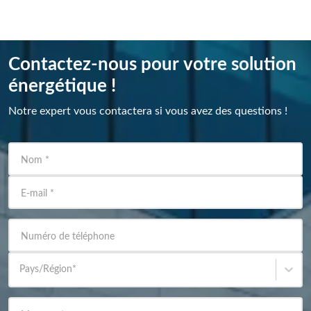
Contactez-nous pour votre solution
énergétique !
Notre expert vous contactera si vous avez des questions !
Nom
*
E-mail
*
Numéro de téléphone
Pays/Région
*