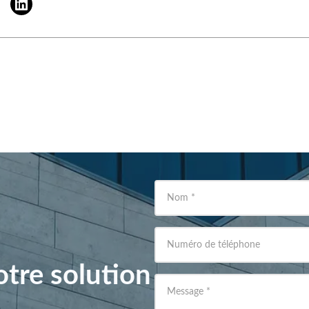
Nom
*
Numéro de téléphone
tre solution
Message
*