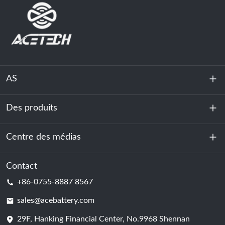
AS
Des produits
À propos de nous
Durabilité
Centre des médias
Stockage d'énergie
Centre de données et salle des serveurs
Contact
Nouvelles
+86-0755-8887 8567
Force motrice
Blog
sales@acebattery.com
29F, Hanking Financial Center, No.9968 Shennan
Cellule de batterie