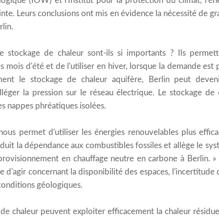
ique (IÖW) et l'Institut pour la protection du climat, l'én
nte. Leurs conclusions ont mis en évidence la nécessité de g
lin.
 stockage de chaleur sont-ils si importants ? Ils permett
 mois d'été et de l'utiliser en hiver, lorsque la demande est 
ent le stockage de chaleur aquifère, Berlin peut deve
lléger la pression sur le réseau électrique. Le stockage de
es nappes phréatiques isolées.
nous permet d'utiliser les énergies renouvelables plus effic
réduit la dépendance aux combustibles fossiles et allège le sy
provisionnement en chauffage neutre en carbone à Berlin. »
re d'agir concernant la disponibilité des espaces, l'incertitude
 conditions géologiques.
e chaleur peuvent exploiter efficacement la chaleur résiduel