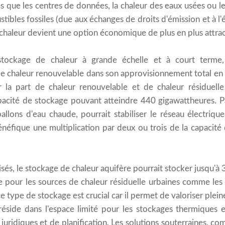
es que les centres de données, la chaleur des eaux usées ou le
ibles fossiles (due aux échanges de droits d'émission et à l'é
 chaleur devient une option économique de plus en plus attrac
tockage de chaleur à grande échelle et à court terme, B
e chaleur renouvelable dans son approvisionnement total en 
 la part de chaleur renouvelable et de chaleur résiduelle
acité de stockage pouvant atteindre 440 gigawattheures. Pa
llons d'eau chaude, pourrait stabiliser le réseau électrique
éfique une multiplication par deux ou trois de la capacité
sés, le stockage de chaleur aquifère pourrait stocker jusqu'à 
e pour les sources de chaleur résiduelle urbaines comme les
e type de stockage est crucial car il permet de valoriser plei
 réside dans l'espace limité pour les stockages thermiques e
juridiques et de planification. Les solutions souterraines, c