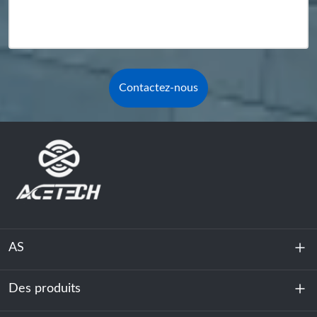
Contactez-nous
AS
Des produits
À propos de nous