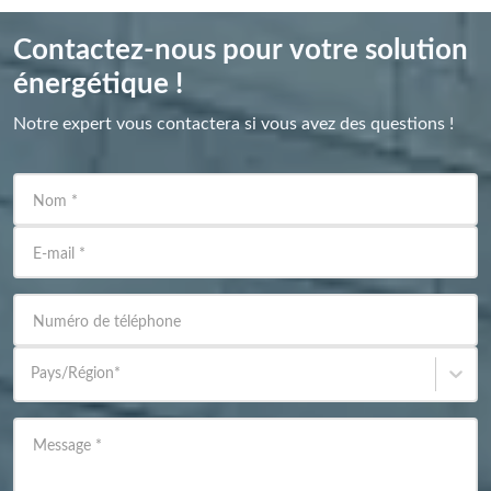
Contactez-nous pour votre solution
énergétique !
Notre expert vous contactera si vous avez des questions !
Nom
*
E-mail
*
Numéro de téléphone
Pays/Région
*
Message
*