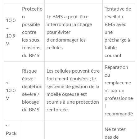
Protectio
Tentative de
n
Le BMS a peut-être
réveil du
10,0
possible
interrompu la charge
BMS avec
–
contre
pour éviter
une
10,9
les sous-
d'endommager les
précharge à
V
tensions
cellules.
faible
du BMS
courant
Réparation
Risque
Les cellules peuvent être
ou
élevé :
fortement épuisées ; le
<
remplaceme
déplétion
système de gestion de la
10.0
nt par un
sévère /
moelle osseuse est
V
professionne
blocage
soumis à une protection
l
du BMS
renforcée.
recommandé
<
Ne tentez
Pack
pas de