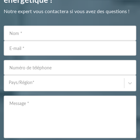
énergétique !
Notre expert vous contactera si vous avez des questions !
Nom
*
E-mail
*
Numéro de téléphone
Pays/Région
*
Message
*