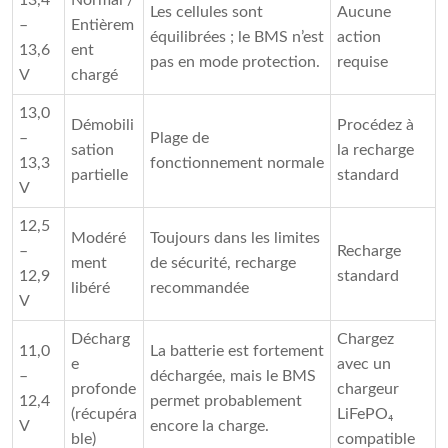
Les cellules sont
Aucune
–
Entièrem
équilibrées ; le BMS n’est
action
13,6
ent
pas en mode protection.
requise
V
chargé
13,0
Démobili
Procédez à
–
Plage de
sation
la recharge
13,3
fonctionnement normale
partielle
standard
V
12,5
Modéré
Toujours dans les limites
–
Recharge
ment
de sécurité, recharge
12,9
standard
libéré
recommandée
V
Décharg
Chargez
11,0
La batterie est fortement
e
avec un
–
déchargée, mais le BMS
profonde
chargeur
12,4
permet probablement
(récupéra
LiFePO₄
V
encore la charge.
ble)
compatible