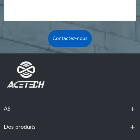
Contactez-nous
AS
Des produits
À propos de nous