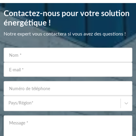
Contactez-nous pour votre solution
énergétique !
Notre expert vous contactera si vous avez des questions !
Nom
*
E-mail
*
Numéro de téléphone
Pays/Région
*
Message
*