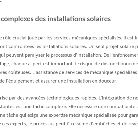
s.
 complexes des installations solaires
 rôle crucial joué par les services mécaniques spécialisés, il es
ont confrontées les installations solaires. Un seul projet solaire
qui peuvent paralyser le processus d'installation. De l'enfoncemen
attage, chaque aspect est important. le risque de dysfonctionne
ères coûteuses. L'assistance de services de mécanique spécialisé
de l'équipement et assurer une installation en douceur.
térise par des avancées technologiques rapides. L'intégration de n
istantes est une tâche complexe. Elle nécessite une compatibilité p
 tâche qui exige une expertise mécanique spécialisée pour garantir
de ces experts, le processus peut être semé d'embûches et de reve