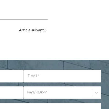
Article suivant
E-mail
*
Pays/Région
*