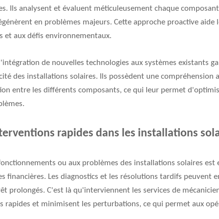
es. Ils analysent et évaluent méticuleusement chaque composant, i
génèrent en problèmes majeurs. Cette approche proactive aide les
ps et aux défis environnementaux.
 l'intégration de nouvelles technologies aux systèmes existants ga
cité des installations solaires. Ils possèdent une compréhension 
ction entre les différents composants, ce qui leur permet d'optimi
blèmes.
erventions rapides dans les installations sol
onctionnements ou aux problèmes des installations solaires est 
tes financières. Les diagnostics et les résolutions tardifs peuven
êt prolongés. C'est là qu'interviennent les services de mécanicien
s rapides et minimisent les perturbations, ce qui permet aux op