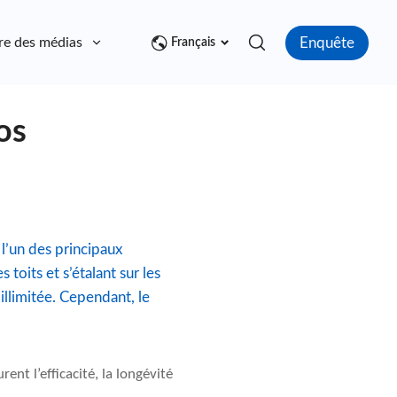
Enquête
re des médias
Contact
Français
os
 l’un des principaux
toits et s’étalant sur les
illimitée. Cependant, le
ent l’efficacité, la longévité