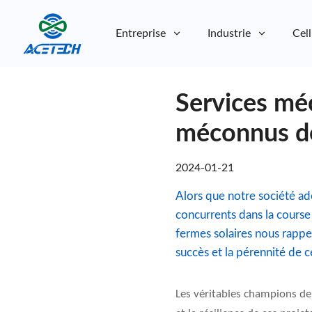
Entreprise
Industrie
Cell
À propos de nous
Services méc
À propos de nous
Durabilité
Durabilité
méconnus de 
2024-01-21
Alors que notre société ado
concurrents dans la course 
fermes solaires nous rappel
succès et la pérennité de ce
Les véritables champions de l