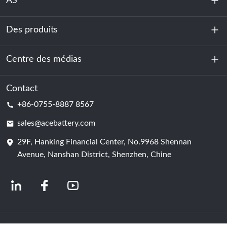
AS
Des produits
À propos de nous
Durabilité
Centre des médias
Stockage d'énergie
Centre de données et salle des serveurs
Contact
Nouvelles
+86-0755-8887 8567
Force motrice
Blog
sales@acebattery.com
29F, Hanking Financial Center, No.9968 Shennan
Cellule de batterie
Avenue, Nanshan District, Shenzhen, Chine