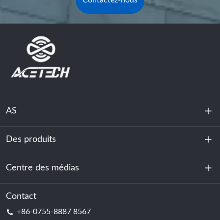
Contactez-nous
AS
Des produits
À propos de nous
Durabilité
Centre des médias
Stockage d'énergie
Centre de données et salle des serveurs
Contact
Nouvelles
+86-0755-8887 8567