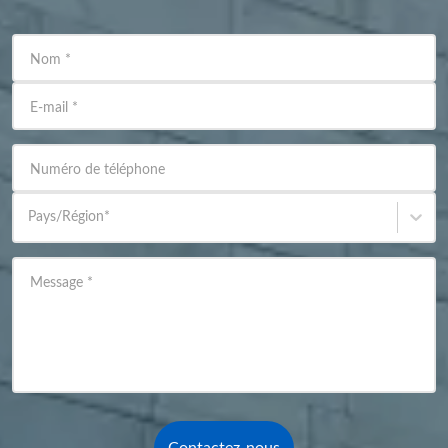
Nom
*
E-mail
*
Numéro de téléphone
Pays/Région
*
Message
*