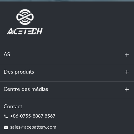
AS
Des produits
À propos de nous
Durabilité
Centre des médias
Stockage d'énergie
Centre de données et salle des serveurs
Contact
Nouvelles
+86-0755-8887 8567
Force motrice
Blog
sales@acebattery.com