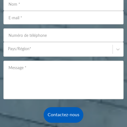
Nom
*
E-mail
*
Numéro de téléphone
Pays/Région
*
Message
*
Contactez-nous