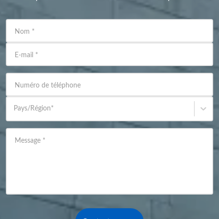
Nom
*
E-mail
*
Numéro de téléphone
Pays/Région
*
Message
*