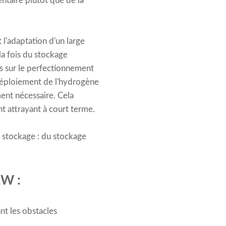
ntaire plutôt que de la
 l'adaptation d'un large
la fois du stockage
is sur le perfectionnement
déploiement de l'hydrogène
ment nécessaire. Cela
t attrayant à court terme.
 stockage : du stockage
RW :
nt les obstacles