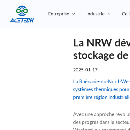
Entreprise
Industrie
Cell
À propos de nous
La NRW dévoi
À propos de nous
Durabilité
Durabilité
stockage de 
2025-01-17
La Rhénanie-du-Nord-Westph
systèmes thermiques pour g
première région industriel
Avec une approche révolut
des progrès dans le secteu