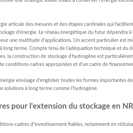
oilé une stratégie solide visant à conserver l'énergie excéde
ie articule des mesures et des étapes cardinales qui facilitent
ockage d'énergie. Le réseau énergétique du futur dépendra à 
 pour une multitude d'applications. Un accent particulier est m
à long terme. Compte tenu de l'adéquation technique et du 
ues, la construction de stockage d'hydrogène est particulière
 de conditions-cadres appropriées et d'un cadre de financemen
énergie envisage d'englober toutes les formes importantes de
ux solutions à long terme comme l'hydrogène.
ures pour l'extension du stockage en N
itions-cadres d’investissement fiables, notamment en réduisa