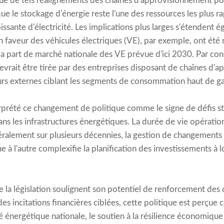
ue de tels réalignements des chaînes d'approvisionnement pou
 que le stockage d'énergie reste l'une des ressources les plus
ssante d'électricité. Les implications plus larges s'étendent 
n faveur des véhicules électriques (VE), par exemple, ont été r
 la part de marché nationale des VE prévue d'ici 2030. Par co
rait être tirée par des entreprises disposant de chaînes d'
teurs externes ciblant les segments de consommation haut de 
erprété ce changement de politique comme le signe de défis st
ns les infrastructures énergétiques. La durée de vie opération
éralement sur plusieurs décennies, la gestion de changements 
ue à l'autre complexifie la planification des investissements à 
e la législation soulignent son potentiel de renforcement des
des incitations financières ciblées, cette politique est perçu
 énergétique nationale, le soutien à la résilience économique 