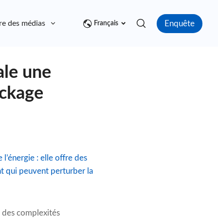
Enquête
re des médias
Contact
Français
ale une
ockage
l’énergie : elle offre des
nt qui peuvent perturber la
e des complexités