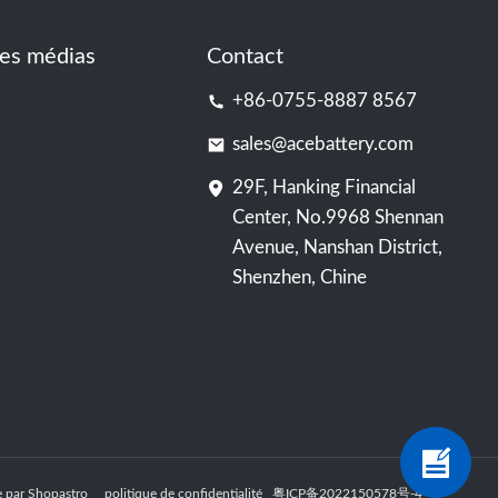
es médias
Contact
+86-0755-8887 8567
sales@acebattery.com
29F, Hanking Financial
Center, No.9968 Shennan
Avenue, Nanshan District,
Shenzhen, Chine
nie par Shopastro
politique de confidentialité
粤ICP备2022150578号
-4