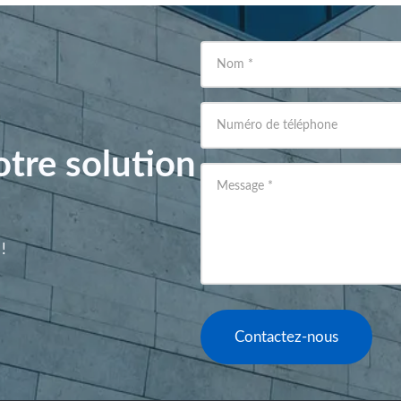
Nom
*
Numéro de téléphone
tre solution
Message
*
!
Contactez-nous