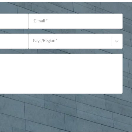
E-mail
*
Pays/Région
*