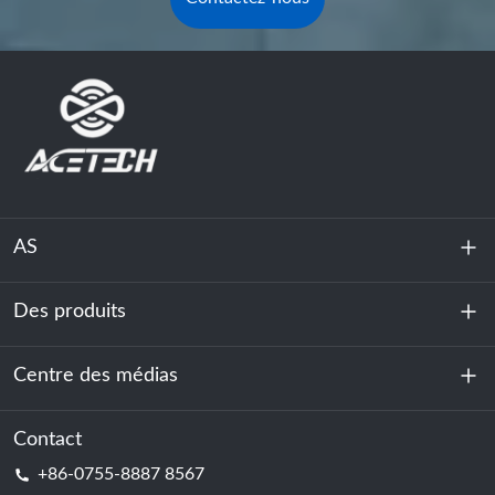
AS
Des produits
À propos de nous
Durabilité
Centre des médias
Stockage d'énergie
Centre de données et salle des serveurs
Contact
Nouvelles
+86-0755-8887 8567