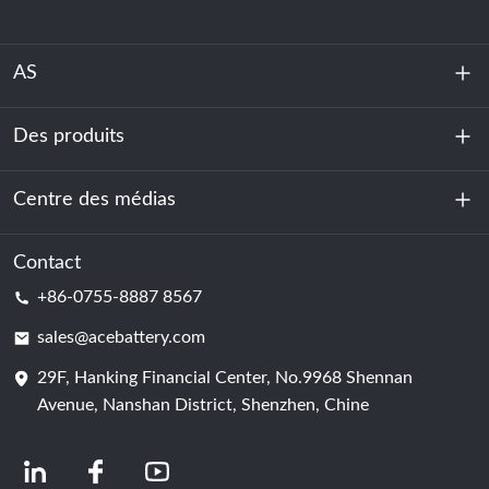
AS
Des produits
À propos de nous
Durabilité
Centre des médias
Stockage d'énergie
Centre de données et salle des serveurs
Contact
Nouvelles
+86-0755-8887 8567
Force motrice
Blog
sales@acebattery.com
29F, Hanking Financial Center, No.9968 Shennan
Cellule de batterie
Avenue, Nanshan District, Shenzhen, Chine