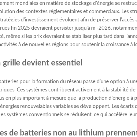
ement mondiales en matière de stockage d'énergie se restruc
volution des contextes réglementaires et commerciaux. Les str
stratégies d'investissement évoluent afin de préserver l'accès
ues fin 2025 devraient persister jusqu'à mi-2026, notammen
é, même si les prix devraient se stabiliser plus tard dans l'ann
tivités à de nouvelles régions pour soutenir la croissance à 
 grille devient essentiel
batteries pour la formation du réseau passe d'une option à u
iques. Ces systèmes contribuent activement à la stabilité de l
us en plus important à mesure que la production d'énergie à 
s énergies renouvelables variables se développent. Les écarts 
les systèmes conventionnels se réduisent, ce qui accélère leu
ies de batteries non au lithium prennen