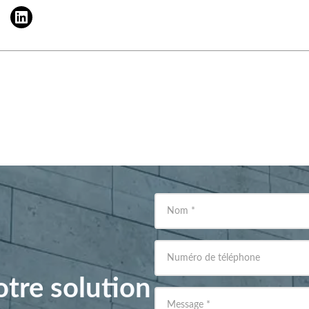
Nom
*
Numéro de téléphone
tre solution
Message
*