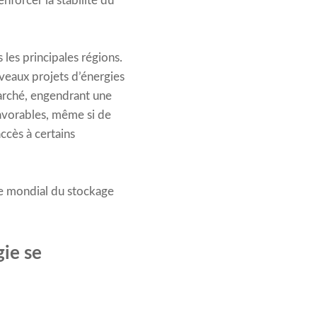
nforcer la stabilité du
les principales régions.
uveaux projets d’énergies
marché, engendrant une
favorables, même si de
ccès à certains
ge mondial du stockage
ie se