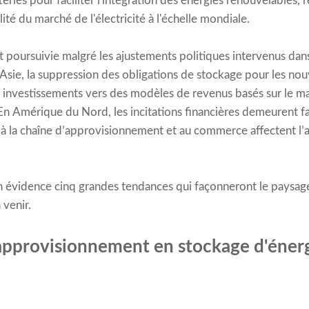
ries pour faciliter l'intégration des énergies renouvelables, re
ilité du marché de l'électricité à l'échelle mondiale.
 poursuivie malgré les ajustements politiques intervenus dans 
’Asie, la suppression des obligations de stockage pour les no
s investissements vers des modèles de revenus basés sur le 
 En Amérique du Nord, les incitations financières demeurent 
s à la chaîne d’approvisionnement et au commerce affectent l’a
en évidence cinq grandes tendances qui façonneront le paysa
 venir.
'approvisionnement en stockage d'énerg