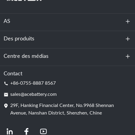
AS
Des produits
À propos de nous
Durabilité
Centre des médias
Stockage d'énergie
Centre de données et salle des serveurs
Contact
Nouvelles
+86-0755-8887 8567
Force motrice
Blog
sales@acebattery.com
29F, Hanking Financial Center, No.9968 Shennan
Cellule de batterie
Avenue, Nanshan District, Shenzhen, Chine