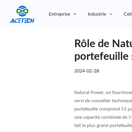
Entreprise
Industrie
Cell
À propos de nous
Rôle de Natu
À propos de nous
Durabilité
Durabilité
portefeuille
2024-02-28
Natural Power, un fournisse
servi de conseiller techniqu
portefeuille comprend 53 par
une capacité combinée de 51
fait le plus grand portefeui