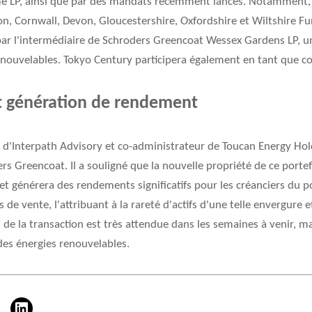
 LP, ainsi que par des mandats récemment lancés. Notamment, s
, Cornwall, Devon, Gloucestershire, Oxfordshire et Wiltshire Fu
par l'intermédiaire de Schroders Greencoat Wessex Gardens LP, un
enouvelables. Tokyo Century participera également en tant que co-i
t génération de rendement
l d'Interpath Advisory et co-administrateur de Toucan Energy Hold
rs Greencoat. Il a souligné que la nouvelle propriété de ce portef
et générera des rendements significatifs pour les créanciers du p
 de vente, l'attribuant à la rareté d'actifs d'une telle envergure e
on de la transaction est très attendue dans les semaines à venir, 
des énergies renouvelables.