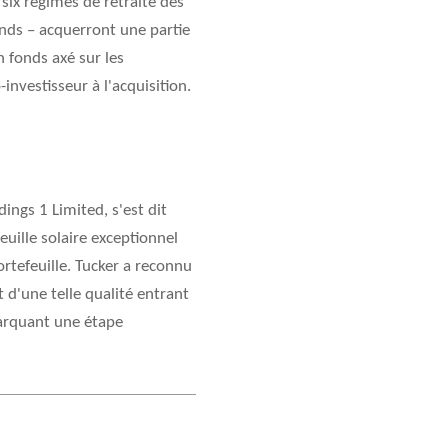
ix régimes de retraite des
nds – acquerront une partie
 fonds axé sur les
nvestisseur à l'acquisition.
ings 1 Limited, s'est dit
euille solaire exceptionnel
ortefeuille. Tucker a reconnu
t d'une telle qualité entrant
marquant une étape