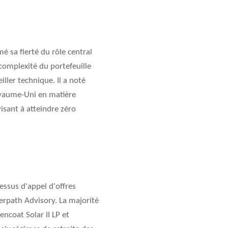
é sa fierté du rôle central
complexité du portefeuille
iller technique. Il a noté
Royaume-Uni en matière
sant à atteindre zéro
essus d'appel d'offres
erpath Advisory. La majorité
ncoat Solar II LP et