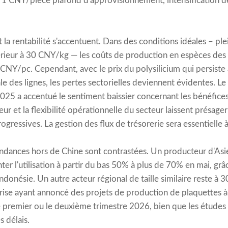
e 1 CNY/pièce plafond d'approvisionnement, intensification de
la rentabilité s'accentuent. Dans des conditions idéales – ple
férieur à 30 CNY/kg — les coûts de production en espèces de
 1 CNY/pc. Cependant, avec le prix du polysilicium qui persis
le des lignes, les pertes sectorielles deviennent évidentes. L
25 a accentué le sentiment baissier concernant les bénéfices
ur et la flexibilité opérationnelle du secteur laissent présage
rogressives. La gestion des flux de trésorerie sera essentielle à
tendances hors de Chine sont contrastées. Un producteur d'As
r l'utilisation à partir du bas 50% à plus de 70% en mai, grâc
donésie. Un autre acteur régional de taille similaire reste à 30
ise ayant annoncé des projets de production de plaquettes à
e premier ou le deuxième trimestre 2026, bien que les études d
s délais.