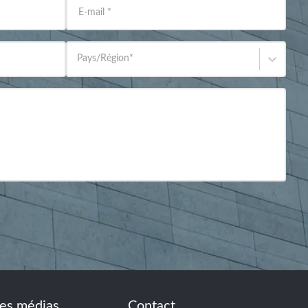
E-mail
*
Pays/Région
*
es médias
Contact