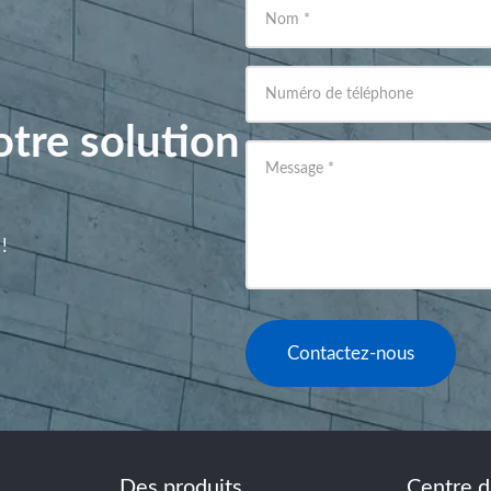
Nom
*
Numéro de téléphone
tre solution
Message
*
!
Contactez-nous
Des produits
Centre d