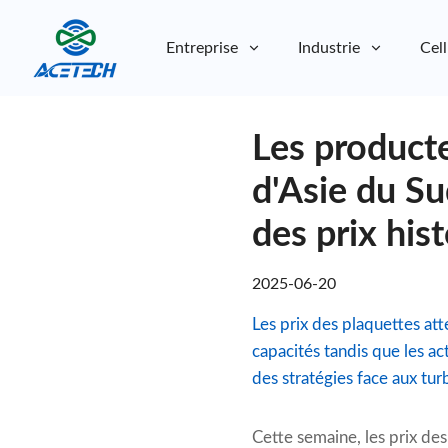
Entreprise
Industrie
Cell
À propos de nous
Les product
À propos de nous
Durabilité
Durabilité
d'Asie du S
des prix his
2025-06-20
Les prix des plaquettes at
capacités tandis que les a
des stratégies face aux tu
Cette semaine, les prix de