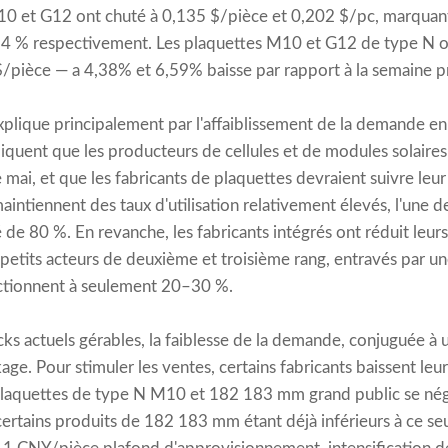
 et G12 ont chuté à 0,135 $/pièce et 0,202 $/pc, marquant
,94 % respectivement. Les plaquettes M10 et G12 de type N o
$/pièce — a 4,38% et 6,59% baisse par rapport à la semaine 
explique principalement par l'affaiblissement de la demande en
quent que les producteurs de cellules et de modules solaires
 de mai, et que les fabricants de plaquettes devraient suivre le
aintiennent des taux d'utilisation relativement élevés, l'une d
de 80 %. En revanche, les fabricants intégrés ont réduit leurs
es petits acteurs de deuxième et troisième rang, entravés par un
ctionnent à seulement 20–30 %.
ks actuels gérables, la faiblesse de la demande, conjuguée à u
age. Pour stimuler les ventes, certains fabricants baissent leurs
 plaquettes de type N M10 et 182 183 mm grand public se né
ertains produits de 182 183 mm étant déjà inférieurs à ce seui