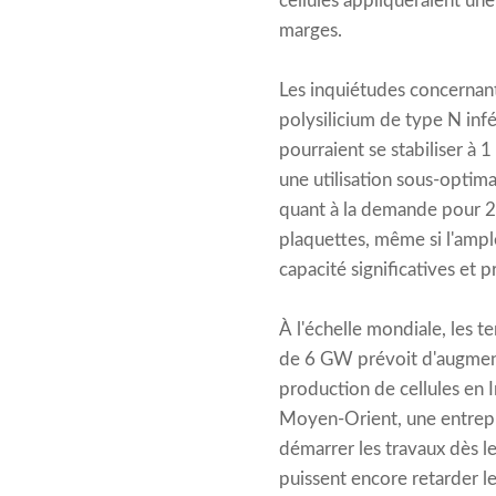
cellules appliqueraient un
marges.
Les inquiétudes concernant 
polysilicium de type N in
pourraient se stabiliser à
une utilisation sous-optima
quant à la demande pour 20
plaquettes, même si l'ample
capacité significatives et p
À l'échelle mondiale, les 
de 6 GW prévoit d'augmente
production de cellules en In
Moyen-Orient, une entrepr
démarrer les travaux dès l
puissent encore retarder le