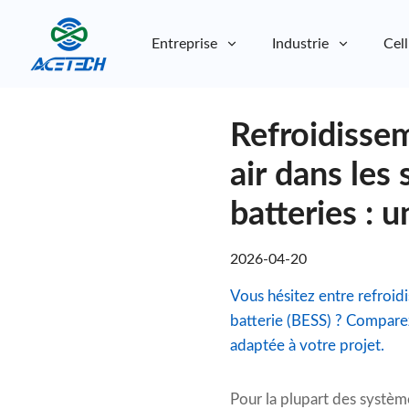
Entreprise
Industrie
Cell
À propos de nous
Refroidissem
À propos de nous
Durabilité
Durabilité
air dans les
batteries : 
2026-04-20
Vous hésitez entre refroid
batterie (BESS) ? Comparez 
adaptée à votre projet.
Pour la plupart des systèm