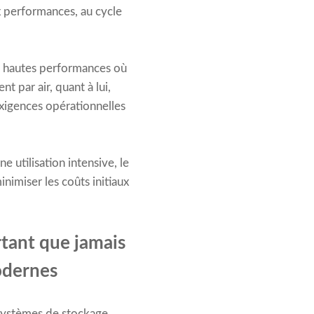
x performances, au cycle
et hautes performances où
t par air, quant à lui,
exigences opérationnelles
 utilisation intensive, le
inimiser les coûts initiaux
rtant que jamais
odernes
 systèmes de stockage