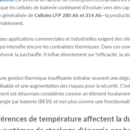
ue les cellules de batterie continuent d'évoluer vers des cap
n généralisée de
Cellules LFP 280 Ah et 314 Ah
—la productio
érablement.
es applications commerciales et industrielles exigent des vit
ui intensifie encore les contraintes thermiques. Dans ces cond
enir la surchauffe. Il influe directement sur l'efficacité, la séc
 une gestion thermique insuffisante entraîne souvent une dégr
ilisable et une augmentation des risques pour la sécurité. C’e
ment est désormais considérée comme un élément fondamental
rgie par batterie (BESS) et non plus comme une fonctionnalité
érences de température affectent la d