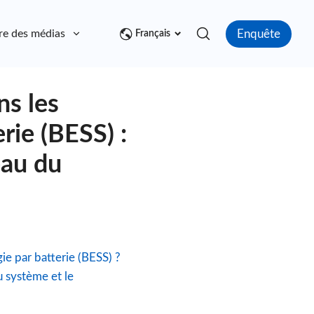
Enquête
re des médias
Contact
Français
ns les
rie (BESS) :
eau du
e par batterie (BESS) ?
 système et le