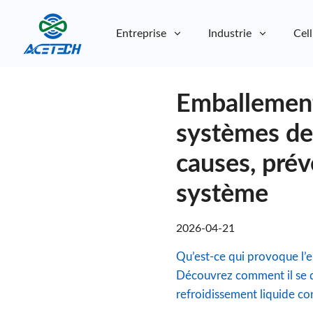
Entreprise
Industrie
Cell
À propos de nous
Emballement
À propos de nous
Durabilité
Durabilité
systèmes de 
causes, prév
système
2026-04-21
Qu’est-ce qui provoque l’
Découvrez comment il se d
refroidissement liquide con