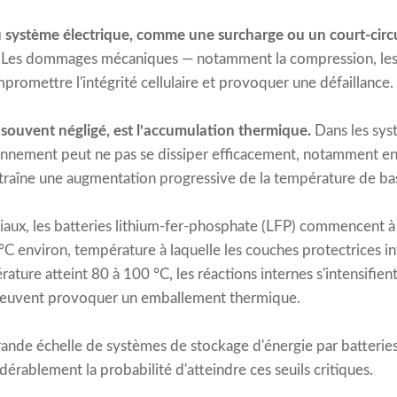
u système électrique, comme une surcharge ou un court-circ
Les dommages mécaniques — notamment la compression, les v
romettre l'intégrité cellulaire et provoquer une défaillance.
s souvent négligé, est l'accumulation thermique.
Dans les sys
onnement peut ne pas se dissiper efficacement, notamment en
traîne une augmentation progressive de la température de bas
aux, les batteries lithium-fer-phosphate (LFP) commencent à
C environ, température à laquelle les couches protectrices i
rature atteint 80 à 100 °C, les réactions internes s'intensifie
peuvent provoquer un emballement thermique.
ande échelle de systèmes de stockage d'énergie par batteries
rablement la probabilité d'atteindre ces seuils critiques.