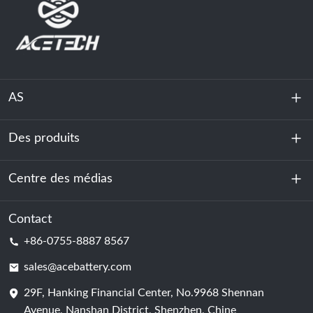
AS
Des produits
À propos de nous
Durabilité
Centre des médias
Stockage d'énergie
Centre de données et salle des serveurs
Contact
Nouvelles
+86-0755-8887 8567
Force motrice
Blog
sales@acebattery.com
29F, Hanking Financial Center, No.9968 Shennan
Cellule de batterie
Avenue, Nanshan District, Shenzhen, Chine