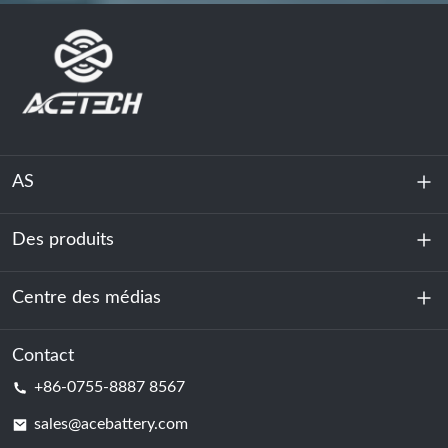
AS
Des produits
À propos de nous
Durabilité
Centre des médias
Stockage d'énergie
Centre de données et salle des serveurs
Contact
Nouvelles
+86-0755-8887 8567
Force motrice
Blog
sales@acebattery.com