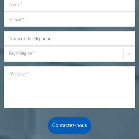
Nom
*
E-mail
*
Numéro de téléphone
Pays/Région
*
Message
*
Contactez-nous