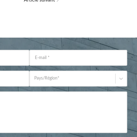
Article suivant
E-mail
*
Pays/Région
*