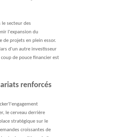
 le secteur des
enir l'expansion du
 de projets en plein essor.
lars d'un autre investisseur
t coup de pouce financier est
nariats renforcés
'
cker
l'engagement
r, le cerveau derrière
place stratégique sur le
 demandes croissantes de