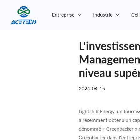
Entreprise
Industrie
Cell
À propos de nous
L'investiss
À propos de nous
Durabilité
Durabilité
Management 
niveau supé
2024-04-15
Lightshift Energy, un fourn
a récemment obtenu un capi
dénommé « Greenbacker » ou 
Greenbacker dans l'entrepris