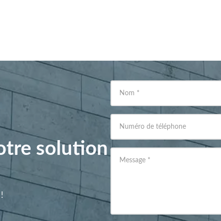
Nom
*
Numéro de téléphone
tre solution
Message
*
!