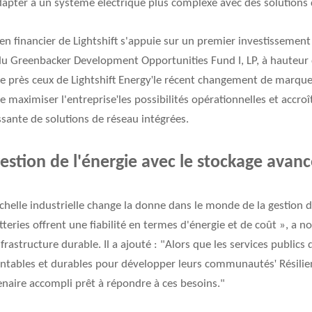
adapter à un système électrique plus complexe avec des solutions 
ien financier de Lightshift s'appuie sur un premier investissement
 du Greenbacker Development Opportunities Fund I, LP, à hauteur d
'
e près ceux de Lightshift Energy
le récent changement de marque 
'
e maximiser l'entreprise
les possibilités opérationnelles et accro
sante de solutions de réseau intégrées.
estion de l'énergie avec le stockage avanc
échelle industrielle change la donne dans le monde de la gestion d
tteries offrent une fiabilité en termes d'énergie et de coût »,
a no
nfrastructure durable. Il a ajouté : "
Alors que les services publics 
'
rentables et durables pour développer leurs communautés
Résilie
aire accompli prêt à répondre à ces besoins."