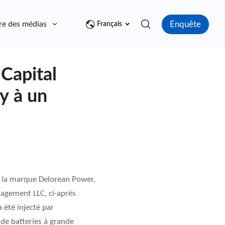
Enquête
re des médias
Contact
Français
Capital
y à un
s la marque Delorean Power,
agement LLC, ci-après
été injecté par
 de batteries à grande