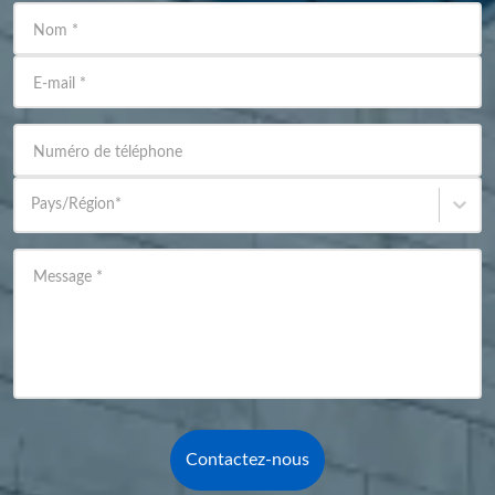
Nom
*
E-mail
*
Numéro de téléphone
Pays/Région
*
Message
*
Contactez-nous