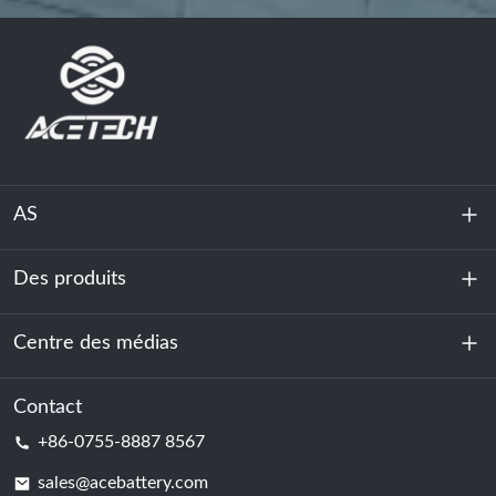
AS
Des produits
À propos de nous
Durabilité
Centre des médias
Stockage d'énergie
Centre de données et salle des serveurs
Contact
Nouvelles
+86-0755-8887 8567
Force motrice
Blog
sales@acebattery.com