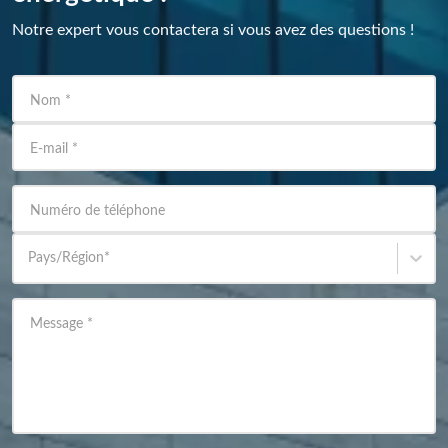
Notre expert vous contactera si vous avez des questions !
Nom
*
E-mail
*
Numéro de téléphone
Pays/Région
*
Message
*