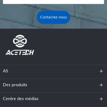
Contactez-nous
AS
Des produits
À propos de nous
Durabilité
Centre des médias
Stockage d'énergie