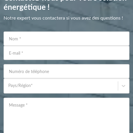
énergétique !
Notre expert vous contactera si vous avez des questions !
Nom
*
E-mail
*
Numéro de téléphone
Pays/Région
*
Message
*