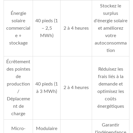
Stockez le
Énergie
surplus
solaire
40 pieds (1
d'énergie solaire
commercial
– 2,5
2 à 4 heures
et améliorez
e +
MWh)
votre
stockage
autoconsomma
tion
Écrêtement
des pointes
Réduisez les
de
frais liés à la
production
40 pieds (1
demande et
2 à 4 heures
/
à 3 MWh)
optimisez les
Déplaceme
coûts
nt de
énergétiques
charge
Garantir
Micro-
Modulaire
l'indépendance