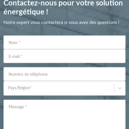
Contactez-nous pour votre solution
énergétique !
Notre expert vous contactera si vous avez des questions !
Nom
*
E-mail
*
Numéro de téléphone
Pays/Région
*
Message
*