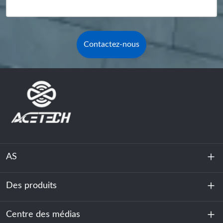
Contactez-nous
AS
Des produits
À propos de nous
Durabilité
Centre des médias
Stockage d'énergie