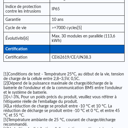
Indice de protection
IP65
contre les intrusions
Garantie
10 ans
Cycle de vie
>=7000 cycles[5]
Max. 30 modules en parallèle (113,6
Évolutivité[6]
kWh)
Certification
Certification
CEI62619/CE/UN38.3
[1]Conditions de test - Température 25°C, au début de la vie, tension
de charge de la cellule entre 2,8~3,5V, 0,5C.
[2]Dépend de la puissance maximale de charge/décharge de la
batterie de l'onduleur et de la communication BMS entre l'onduleur
et le système de batterie.
[3]+/-3%, Pour un poids précis du produit, veuillez vous référer à
l'étiquette réelle de l'emballage du produit.
[4]La réduction de charge se produit entre -10 °C et 10 °C. La
réduction de décharge se produit entre -10 °C et 0 °C, et entre 45
°C et 55 °C.
[5]Température ambiante de 25 °C, courant de charge/décharge
recommandé.