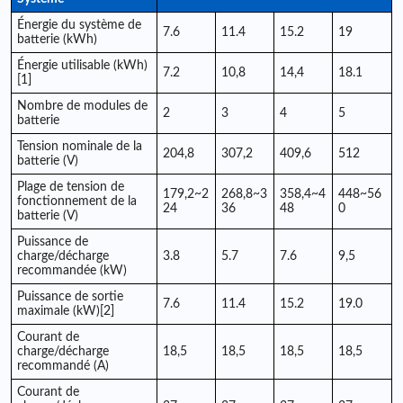
Énergie du système de
7.6
11.4
15.2
19
batterie (kWh)
Énergie utilisable (kWh)
7.2
10,8
14,4
18.1
[1]
Nombre de modules de
2
3
4
5
batterie
Tension nominale de la
204,8
307,2
409,6
512
batterie (V)
Plage de tension de
179,2~2
268,8~3
358,4~4
448~56
fonctionnement de la
24
36
48
0
batterie (V)
Puissance de
charge/décharge
3.8
5.7
7.6
9,5
recommandée (kW)
Puissance de sortie
7.6
11.4
15.2
19.0
maximale (kW)[2]
Courant de
charge/décharge
18,5
18,5
18,5
18,5
recommandé (A)
Courant de