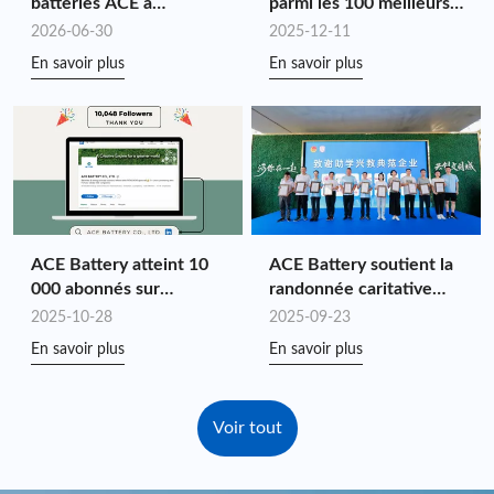
batteries ACE à
parmi les 100 meilleurs
Intersolar Europe 2026 :
leaders de l'industrie de
2026-06-30
2025-12-11
Créer de la valeur sur
Shenzhen en 2025 pour
En savoir plus
En savoir plus
mesure pour le stockage
la quatrième année
d’énergie grâce à une
consécutive.
synergie complète de la
chaîne
ACE Battery atteint 10
ACE Battery soutient la
000 abonnés sur
randonnée caritative
LinkedIn !
« Youth Benefit and
2025-10-28
2025-09-23
Ignite the National
En savoir plus
En savoir plus
Games »
Voir tout