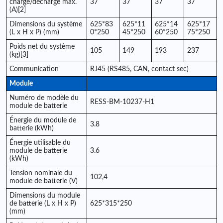
charge/décharge max.
37
37
37
37
(A)[2]
Dimensions du système
625*83
625*11
625*14
625*17
(L x H x P) (mm)
0*250
45*250
60*250
75*250
Poids net du système
105
149
193
237
(kg)[3]
Communication
RJ45 (RS485, CAN, contact sec)
Module
Numéro de modèle du
RESS-BM-10237-H1
module de batterie
Énergie du module de
3.8
batterie (kWh)
Énergie utilisable du
module de batterie
3.6
(kWh)
Tension nominale du
102,4
module de batterie (V)
Dimensions du module
de batterie (L x H x P)
625*315*250
(mm)