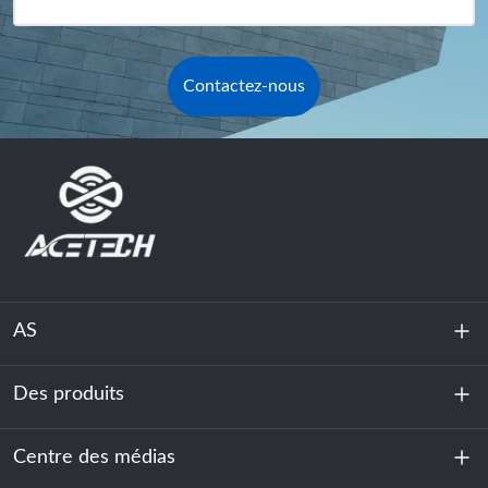
Contactez-nous
AS
Des produits
À propos de nous
Durabilité
Centre des médias
Stockage d'énergie