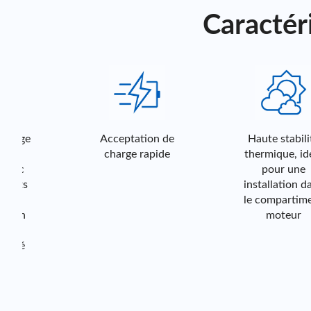
Caractér
Haute
Acceptation
stabilité
de charge
thermique,
rapide
idéal pour
Acceptation de
Haute stabilité
une
charge rapide
thermique, idéal
installation
pour une
dans le
installation dans
compartime
le compartiment
nt moteur
moteur