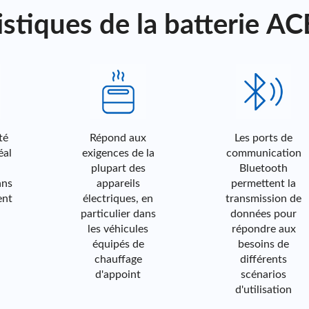
istiques de la batterie AC
Répond aux
Les ports de
exigences
communica
de la
tion
Répond aux
Les ports de
plupart des
Bluetooth
exigences de la
communication
appareils
permettent
plupart des
Bluetooth
électriques,
la
appareils
permettent la
en
transmissio
électriques, en
transmission de
particulier
n de
particulier dans
données pour
dans les
données
les véhicules
répondre aux
véhicules
pour
équipés de
besoins de
équipés de
répondre
chauffage
différents
chauffage
aux besoins
d'appoint
scénarios
d'appoint
de
d'utilisation
différents
scénarios