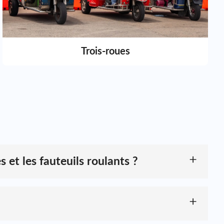
Trois-roues
s et les fauteuils roulants ?
lectriques, ainsi que pour les appareils de mobilité tels
urée de vie. Grâce à son rendement énergétique élevé, à
les et les équipements de mobilité nécessitant une
rant une durée de vie de plus de 2000 cycles de charge-