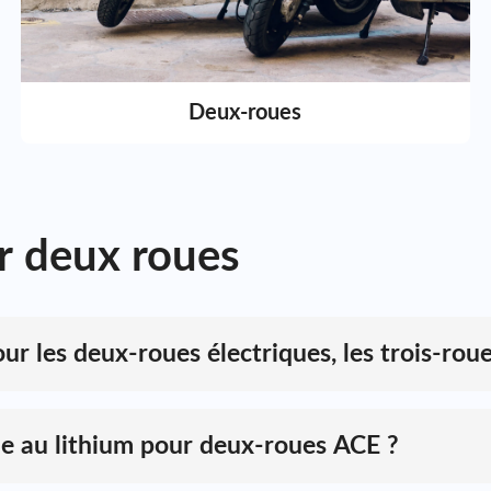
Deux-roues
ur deux roues
ur les deux-roues électriques, les trois-roue
limentation avancée et fiable pour les deux-roues et trois-roues é
antages significatifs en termes de performances, de poids et de d
lle est idéale pour les vélos électriques, les scooters, les tricyc
rie au lithium pour deux-roues ACE ?
s cellules de haute qualité
et une technologie BMS avancée, off