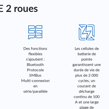
E 2 roues
Des
Les cellules
fonctions
de batterie
flexibles
de pointe
s'ajoutent :
Des fonctions
Les cellules de
Ré
garantissent
Bluetooth
flexibles
batterie de
l
une durée
Protocole
s'ajoutent :
pointe
de vie de
SMBus
Bluetooth
garantissent une
c
plus de 2
Multi-
Protocole
durée de vie de
000 cycles,
connexion
SMBus
plus de 2 000
un courant
en
Multi-connexion
cycles, un
de décharge
série/parallè
en
courant de
mi
continu de
le
série/parallèle
décharge
(r
100 A et
continu de 100
s
une large
A et une large
plage de
plage de