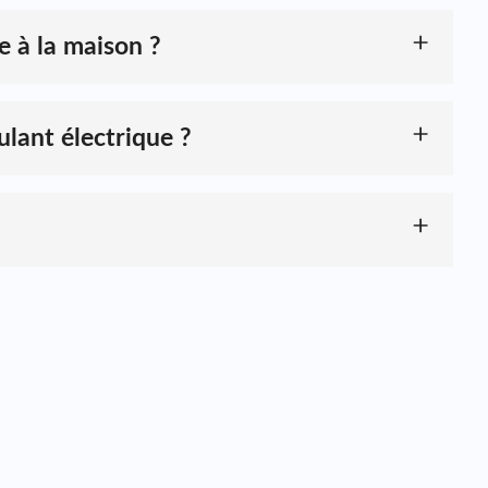
e à la maison ?
ompatibles ou non approuvés, car ils pourraient
res inflammables, de la lumière directe du soleil et des
ulant électrique ?
ins spécifiques. Que ce soit pour des deux-roues
s peut concevoir des packs de batteries lithium adaptés à
sulter notre équipe technique
pour garantir une mise à
de propulsion. Nous proposons des packs de batteries
els.
 hauteur.
nstallation.
Contactez notre équipe
pour trouver le