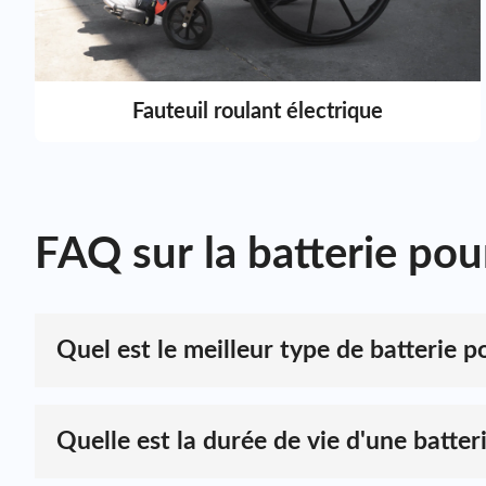
Fauteuil roulant électrique
FAQ sur la batterie po
Quel est le meilleur type de batterie po
La batterie lithium-ion d'ACE Battery est une solution d'a
que les fauteuils roulants électriques. Elle offre des av
son faible entretien et à sa capacité de recharge rapide, e
Quelle est la durée de vie d'une batte
alimentation électrique constante et efficace.
Nos packs de batteries au lithium sont construits avec
de