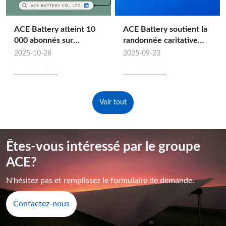
ACE Battery atteint 10
ACE Battery soutient la
000 abonnés sur
randonnée caritative
LinkedIn !
« Youth Benefit and
2025-10-28
2025-09-23
Ignite the National
En savoir plus
En savoir plus
Games »
Voir tout
Êtes-vous intéressé par le groupe
ACE?
N'hésitez pas et remplissez le formulaire de demande.
Contactez-nous