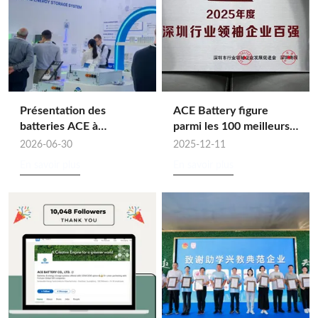
Présentation des
ACE Battery figure
batteries ACE à
parmi les 100 meilleurs
Intersolar Europe 2026 :
leaders de l'industrie de
2026-06-30
2025-12-11
Créer de la valeur sur
Shenzhen en 2025 pour
En savoir plus
En savoir plus
mesure pour le stockage
la quatrième année
d’énergie grâce à une
consécutive.
synergie complète de la
chaîne