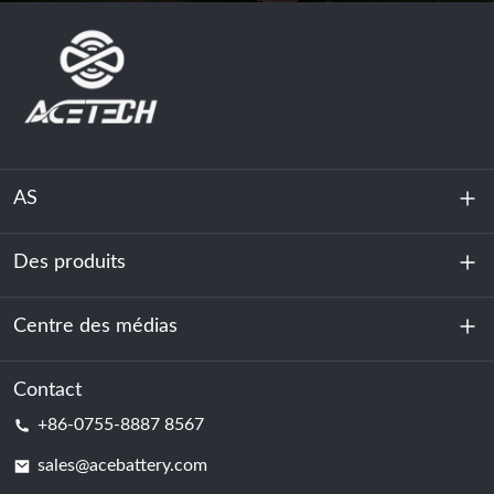
AS
Des produits
À propos de nous
Durabilité
Centre des médias
Stockage d'énergie
Centre de données et salle des serveurs
Contact
Nouvelles
+86-0755-8887 8567
Force motrice
Blog
sales@acebattery.com