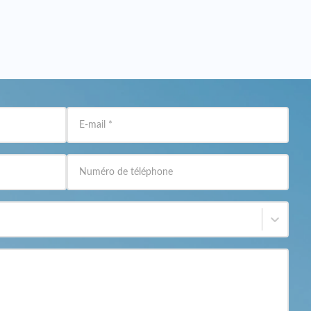
e sur les coûts énergétiques, ainsi que la génération
du temps.
 garantissant ainsi que les industries peuvent
d’énergie dépasse l’offre.
ions de carbone peuvent qualifier les entreprises pour
coûts.
E-mail
*
soins énergétiques spécifiques d'une entreprise,
Numéro de téléphone
 revenus, les systèmes de stockage par batterie