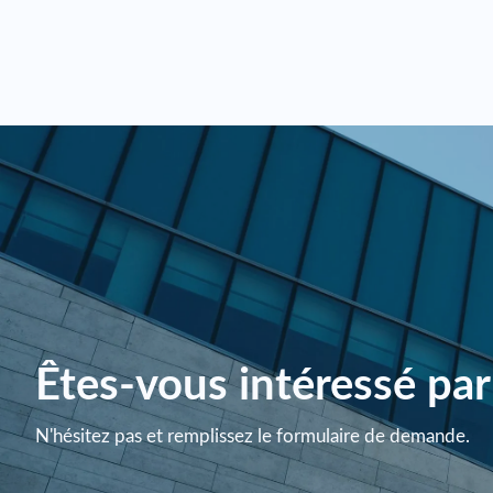
Investissement à long terme
:
Onduleurs PCS – Convertissent le courant continu
pénalités potentielles.
Retour sur investissement
: Bien que l'inve
Architecture modulaire – Évolutive pour toutes le
potentielle de revenus et les gains d'effica
Une batterie d'énergie industrielle, comme celles prop
Diminution de l'empreinte carbone
:
fonctionner sans interruption. Ceci est particulièreme
Incitations au développement durable
: l
diverses incitations au développement dura
Évolutivité
:
Solutions adaptables
: les systèmes de sto
permettant ainsi des solutions rentables ada
En abordant la gestion des coûts énergétiques, en amél
commerciaux offrent une proposition économique int
Êtes-vous intéressé pa
N'hésitez pas et remplissez le formulaire de demande.