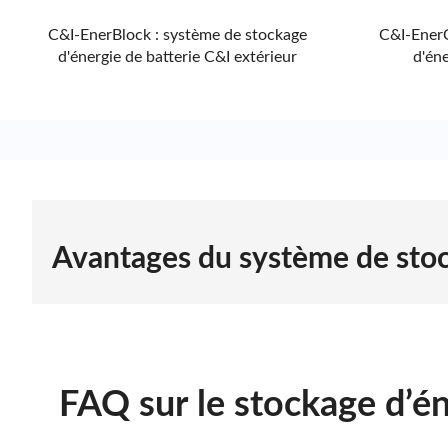
C&I-EnerBlock : système de stockage
C&I-EnerC
d'énergie de batterie C&I extérieur
d'én
Avantages du système de stoc
Libérer les solutions de stockage de batteries co
Nos systèmes de stockage sur batteries lithium commerc
brevetée LFP, les solutions ESS C&I d'ACE Battery offre
énergétique. Grâce à l'intégration hybride CC et CA/CC
FAQ sur le stockage d’én
en période de pointe, réduisant ainsi considérablement
commerciales, nous proposons des services complets, de 