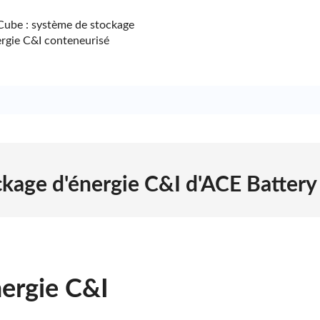
ube : système de stockage
ergie C&I conteneurisé
kage d'énergie C&I d'ACE Battery
mmerciales
iaux redéfinissent la gestion de l'énergie avec innovation et
nt une sécurité, une efficacité et une flexibilité inégalées, 
, nous optimisons les flux d'énergie solaire et réseau, stockan
ergie C&I
 les factures et améliorant la fiabilité du réseau. En tant qu'
l'évaluation et l'installation à la surveillance et à la mainte