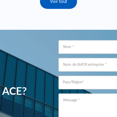
Voir tout
 en courant alternatif pour une utilisation professionnelle
stissement initial puisse être élevé, les économies à long term
s tailles d'entreprise
cité, peuvent fournir un retour sur investissement élevé au fil 
osées par ACE Battery, fournit un stockage d'énergie efficace,
nt bénéfique lors de pannes de courant ou lorsque la demande 
'utilisation d'énergies renouvelables et la réduction des émiss
ble et crédits d'impôt, contribuant ainsi à des économies de 
Nom
*
ckage par batterie peuvent être adaptés pour répondre aux be
ptées à différentes tailles et types d'opérations.
Nom de l&#39;entreprise
*
iorant la fiabilité et en offrant de nouvelles opportunités de
éressante pour de nombreuses entreprises.
Pays/Région
*
r ACE?
Message
*