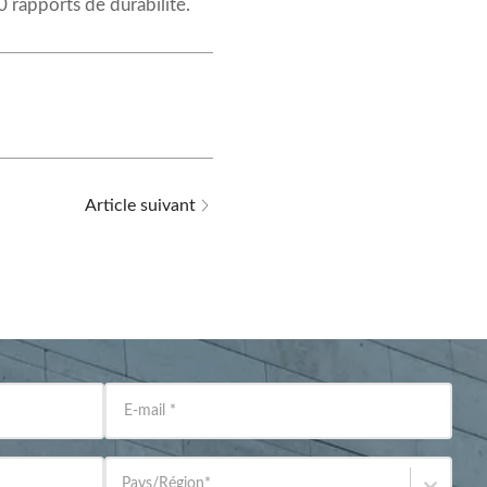
 rapports de durabilité.
Article suivant
E-mail
*
Pays/Région
*