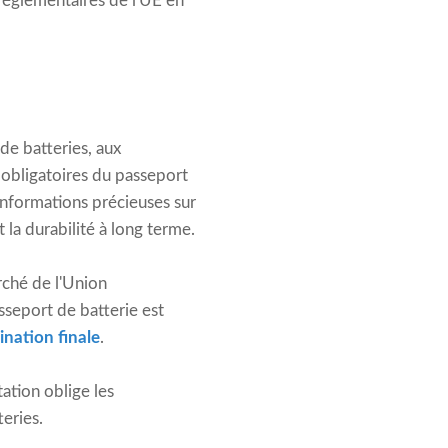
 réglementaires de l'UE en
de batteries, aux
s obligatoires du passeport
 informations précieuses sur
t la durabilité à long terme.
rché de l'Union
seport de batterie est
ination finale
.
ation oblige les
teries.