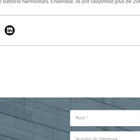
e batterie harmonisés. Ensemble, ils ont rassemblé plus de 200
Nom
*
Numéro de téléphone