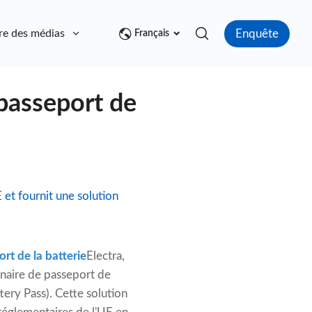
Enquête
re des médias
Contact
Français
 passeport de
 et fournit une solution
rt de la batterie
Electra,
onnaire de passeport de
ery Pass). Cette solution