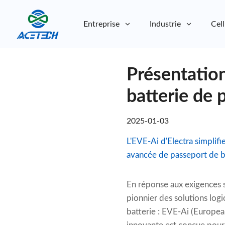
Entreprise
Industrie
Cell
À propos de nous
Présentation
À propos de nous
Durabilité
Durabilité
batterie de 
2025-01-03
L'EVE-Ai d'Electra simplifi
avancée de passeport de ba
En réponse aux exigences 
pionnier des solutions logi
batterie : EVE-Ai (Europe