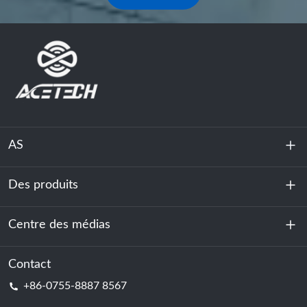
AS
Des produits
À propos de nous
Durabilité
Centre des médias
Stockage d'énergie
Centre de données et salle des serveurs
Contact
Nouvelles
+86-0755-8887 8567
Force motrice
Blog