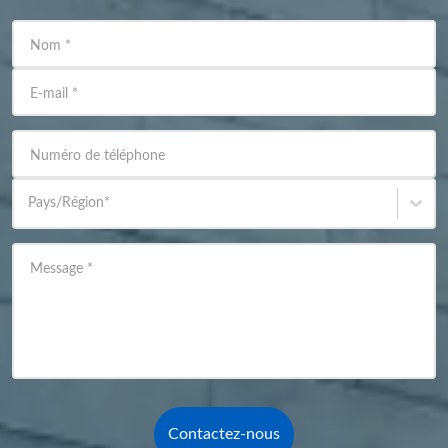
Nom
*
E-mail
*
Numéro de téléphone
Pays/Région
*
Message
*
Contactez-nous