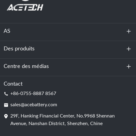
AS
Des produits
À propos de nous
Durabilité
Centre des médias
Stockage d'énergie
Centre de données et salle des serveurs
Contact
Nouvelles
+86-0755-8887 8567
Force motrice
Blog
sales@acebattery.com
29F, Hanking Financial Center, No.9968 Shennan
Cellule de batterie
Avenue, Nanshan District, Shenzhen, Chine