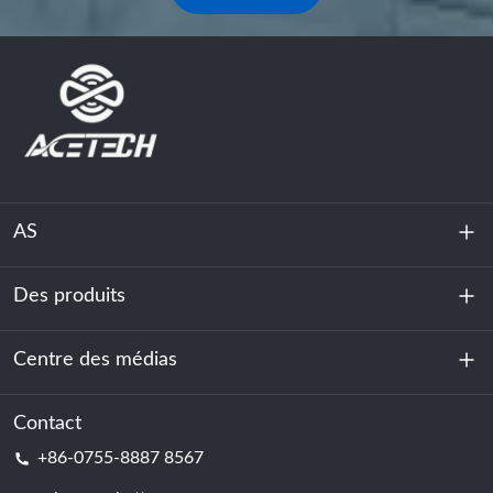
AS
Des produits
À propos de nous
Durabilité
Centre des médias
Stockage d'énergie
Centre de données et salle des serveurs
Contact
Nouvelles
+86-0755-8887 8567
Force motrice
Blog