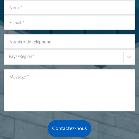
Nom
*
E-mail
*
Numéro de téléphone
Pays/Région
*
Message
*
Contactez-nous