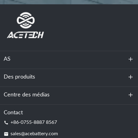
AS
Des produits
À propos de nous
Durabilité
Centre des médias
Stockage d'énergie
Centre de données et salle des serveurs
Contact
Nouvelles
+86-0755-8887 8567
Force motrice
Blog
sales@acebattery.com