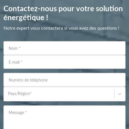
Contactez-nous pour votre solution
énergétique !
Notre expert vous contactera si vous avez des questions !
Nom
*
E-mail
*
Numéro de téléphone
Pays/Région
*
Message
*