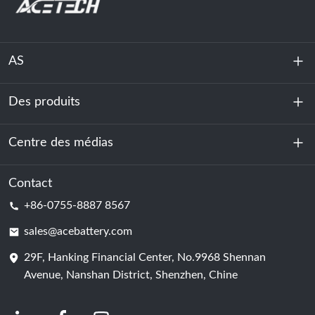
AS
Des produits
À propos de nous
Durabilité
Centre des médias
Stockage d'énergie
Centre de données et salle des serveurs
Contact
Nouvelles
+86-0755-8887 8567
Force motrice
Blog
sales@acebattery.com
29F, Hanking Financial Center, No.9968 Shennan
Cellule de batterie
Avenue, Nanshan District, Shenzhen, Chine