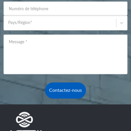
Numéro de téléphone
Pays/Région
*
Message
*
Contactez-nous