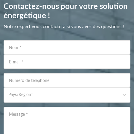
Contactez-nous pour votre solution
énergétique !
Notre expert vous contactera si vous avez des questions !
Nom
*
E-mail
*
Numéro de téléphone
Pays/Région
*
Message
*