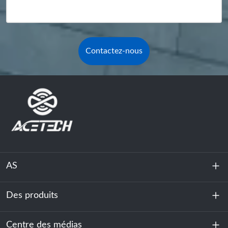
Contactez-nous
AS
Des produits
À propos de nous
Durabilité
Centre des médias
Stockage d'énergie