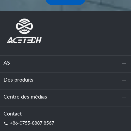
AS
Des produits
À propos de nous
Durabilité
Centre des médias
Stockage d'énergie
Centre de données et salle des serveurs
Contact
Nouvelles
+86-0755-8887 8567
Force motrice
Blog