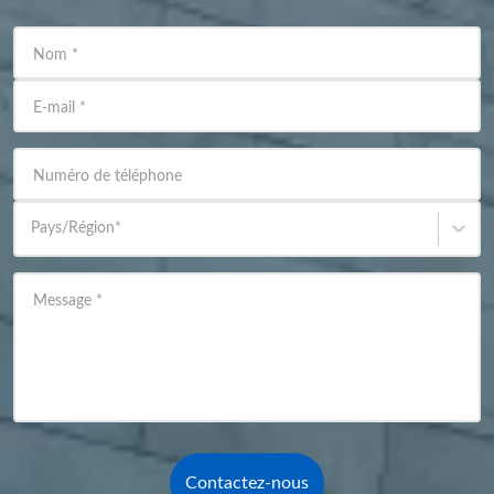
Nom
*
E-mail
*
Numéro de téléphone
Pays/Région
*
Message
*
Contactez-nous